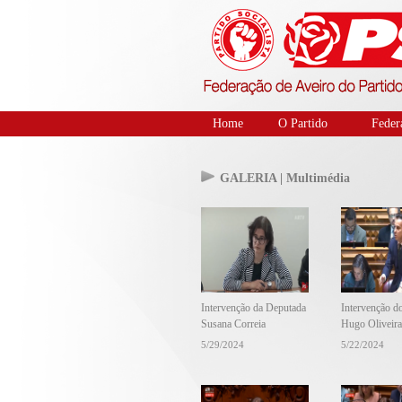
Home
O Partido
Feder
GALERIA | Multimédia
Intervenção da Deputada
Intervenção d
Susana Correia
Hugo Oliveira
5/29/2024
5/22/2024