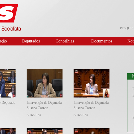
PESQUIS
ação
Deputados
Concelhias
Documentos
Not
N
U
P
o Deputado
Intervenção da Deputada
Intervenção da Deputada
Susana Correia
Susana Correia
5/16/2024
5/16/2024