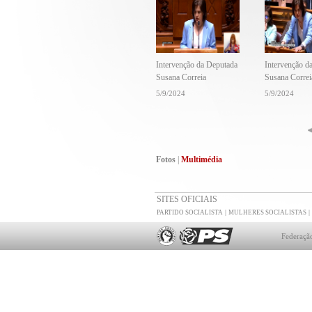
Intervenção da Deputada
Intervenção d
Susana Correia
Susana Correi
5/9/2024
5/9/2024
Fotos
|
Multimédia
SITES OFICIAIS
|
|
PARTIDO SOCIALISTA
MULHERES SOCIALISTAS
Federação