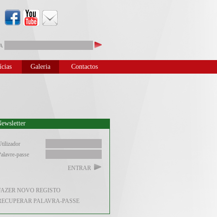
A
ícias
Galeria
Contactos
ewsletter
tilizador
alavre-passe
ENTRAR
FAZER NOVO REGISTO
RECUPERAR PALAVRA-PASSE