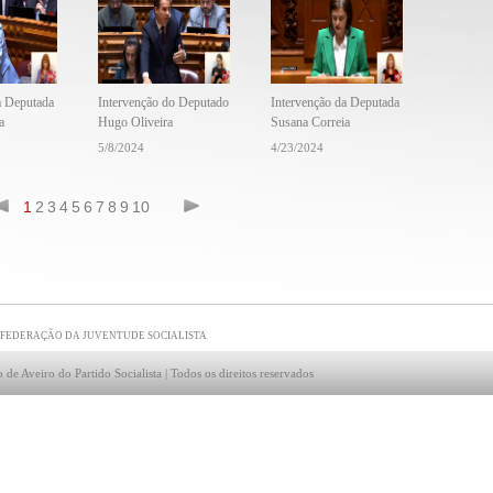
a Deputada
Intervenção do Deputado
Intervenção da Deputada
a
Hugo Oliveira
Susana Correia
5/8/2024
4/23/2024
1
2
3
4
5
6
7
8
9
10
...
FEDERAÇÃO DA JUVENTUDE SOCIALISTA
 de Aveiro do Partido Socialista | Todos os direitos reservados