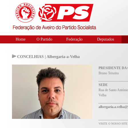
Home
O Partido
Federação
Deputados
CONCELHIAS | Albergaria-a-Velha
PRESIDENTE DA
Bruno Teixeira
SEDE
Rua de Santo António,
Velha
albergaria.a.velha@
VISITE O NOSSO SIT