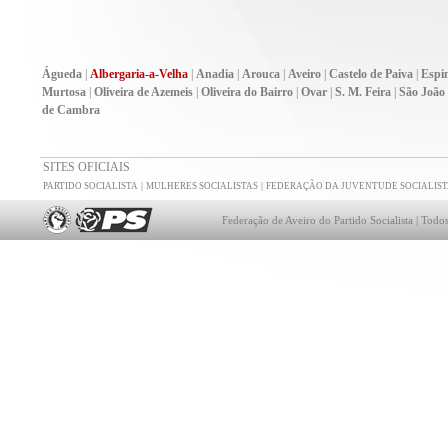
Águeda
|
Albergaria-a-Velha
|
Anadia
|
Arouca
|
Aveiro
|
Castelo de Paiva
|
Espi
Murtosa
|
Oliveira de Azemeis
|
Oliveira do Bairro
|
Ovar
|
S. M. Feira
|
São João
de Cambra
SITES OFICIAIS
|
|
PARTIDO SOCIALISTA
MULHERES SOCIALISTAS
FEDERAÇÃO DA JUVENTUDE SOCIALIST
Federação de Aveiro do Partido Socialista | Todos