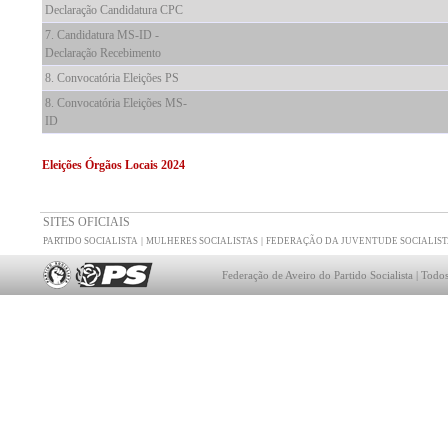
Declaração Candidatura CPC
7. Candidatura MS-ID -
Declaração Recebimento
8. Convocatória Eleições PS
8. Convocatória Eleições MS-
ID
Eleições Órgãos Locais 2024
SITES OFICIAIS
|
|
PARTIDO SOCIALISTA
MULHERES SOCIALISTAS
FEDERAÇÃO DA JUVENTUDE SOCIALIST
Federação de Aveiro do Partido Socialista | Todos