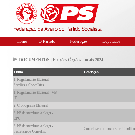
Home
O Partido
Federação
Deputados
DOCUMENTOS | Eleições Órgãos Locais 2024
Título
Descrição
1. Regulamento Eleitoral -
Secções e Concelhias
1. Regulamento Eleitoral - MS-
ID
2. Cronograma Eleitoral
3. Nº de membros a eleger -
CPC
3. Nº de membros a eleger -
Concelhias com menos de 40 milita
Secretariado Concelhio