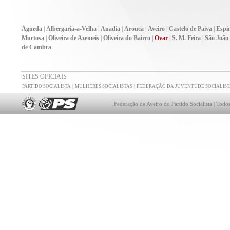
Águeda
|
Albergaria-a-Velha
|
Anadia
|
Arouca
|
Aveiro
|
Castelo de Paiva
|
Espi
Murtosa
|
Oliveira de Azemeis
|
Oliveira do Bairro
|
Ovar
|
S. M. Feira
|
São João
de Cambra
SITES OFICIAIS
|
|
PARTIDO SOCIALISTA
MULHERES SOCIALISTAS
FEDERAÇÃO DA JUVENTUDE SOCIALIST
Federação de Aveiro do Partido Socialista | Todos