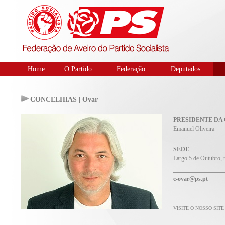
Home
O Partido
Federação
Deputados
CONCELHIAS | Ovar
PRESIDENTE DA
Emanuel Oliveira
SEDE
Largo 5 de Outubro, 
c-ovar@ps.pt
VISITE O NOSSO SIT