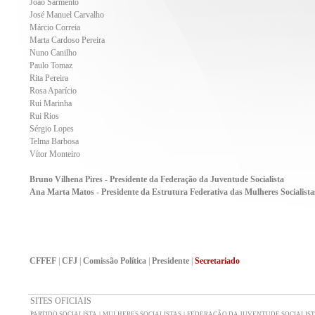
João Sarmento
José Manuel Carvalho
Márcio Correia
Marta Cardoso Pereira
Nuno Canilho
Paulo Tomaz
Rita Pereira
Rosa Aparício
Rui Marinha
Rui Rios
Sérgio Lopes
Telma Barbosa
Vítor Monteiro
Bruno Vilhena Pires - Presidente da Federação da Juventude Socialista
Ana Marta Matos - Presidente da Estrutura Federativa das Mulheres Socialistas
CFFEF
|
CFJ
|
Comissão Política
|
Presidente
|
Secretariado
SITES OFICIAIS
|
|
PARTIDO SOCIALISTA
MULHERES SOCIALISTAS
FEDERAÇÃO DA JUVENTUDE SOCIALIST